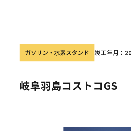
ガソリン・水素スタンド
竣工年月：20
岐阜羽島コストコGS