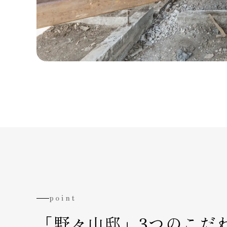
point
「野々山邸」
3つのこだ