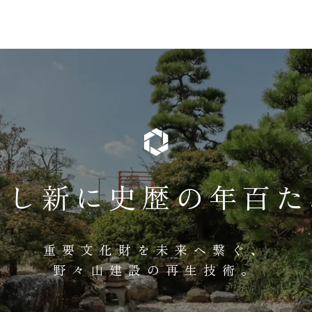
百年の歴史に
刻まれた
重要文化財を未来へ繋ぐ、
野々山建設の再生技術。