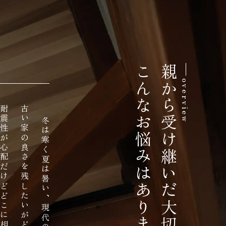
こんなお悩みはありませんか。
親から受け継いだ大切な家
overview
心配だけどどこに相談すればいいか分からない
冬は寒く夏は暑い、現代の暮らしには合わない